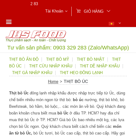
03 32 92 83
Tài Khoản
GIỎ HÀNG
Tư vấn sản phẩm: 0903 329 283 (Zalo/WhatsApp)
THỊT BÒ ẤN ĐỘ
THỊT BÒ MỸ
THỊT BÒ NHẬT
THỊT
BÒ ÚC
THỊT CỪU NHẬP KHẨU
THỊT DÊ NHẬP KHẨU
THỊT GÀ NHẬP KHẨU
THỊT HEO ĐÔNG LẠNH
THỊT BÒ ÚC
Home
>
Thịt bò Úc
đông lạnh nhập khẩu được nhập trực tiếp từ Úc, dùng
chế biến nhiều món ngon từ thịt bò:
bò úc
nướng, thịt bò khô, bò
Beefsteak, bò hầm, bò luộc,.. các món ăn về bò. Quý khách đang
boăn khoăn chưa biết mua
bò Úc
ở đâu TP. HCM? hay địa chỉ
mua thịt bò Úc ở TP. HCM? Giá bò Úc bao nhiêu một kg, các lựa
chọn bò Úc ngon. Quý khách chưa biết cách chế biến các
món
ăn từ bò Úc,
bò Úc tươi, bò Úc cao cấp, thịt bò cao cấp. Hãy gọi