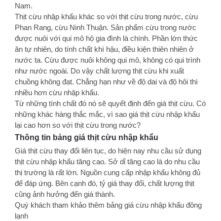
Nam.
Thịt cừu nhập khẩu khác so với thịt cừu trong nước, cừu
Phan Rang, cừu Ninh Thuận. Sản phẩm cừu trong nước
được nuôi với qui mô hộ gia đình là chính. Phần lớn thức
ăn tự nhiên, do tính chất khí hậu, điều kiện thiên nhiên ở
nước ta. Cừu được nuôi không qui mô, không có qui trình
như nước ngoài. Do vậy chất lượng thịt cừu khi xuất
chuồng không đạt. Chẳng hạn như về độ dai và độ hôi thì
nhiều hơn cừu nhập khẩu.
Từ những tính chất đó nó sẽ quyết định đến giá thịt cừu. Có
những khác hàng thắc mắc, vì sao giá thịt cừu nhập khẩu
lại cao hơn so với thịt cừu trong nước?
Thông tin bảng giá thịt cừu nhập khẩu
Giá thịt cừu thay đổi liên tục, do hiện nay nhu cầu sử dụng
thịt cừu nhập khẩu tăng cao. Sở dỉ tăng cao là do nhu cầu
thị trường là rất lớn. Nguồn cung cấp nhập khẩu không đủ
để đáp ứng. Bên cạnh đó, tỷ giá thay đổi, chất lượng thịt
cũng ảnh hưởng đến giá thành.
Quý khách tham khảo thêm bảng giá cừu nhập khẩu đông
lạnh