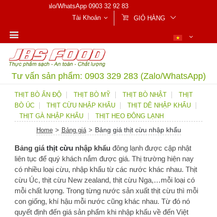
 NHẤT QUA Zalo/WhatsApp 0903 32 92 83
Tài Khoản
GIỎ HÀNG
Tư vấn sản phẩm: 0903 329 283 (Zalo/WhatsApp)
THỊT BÒ ẤN ĐỘ
THỊT BÒ MỸ
THỊT BÒ NHẬT
THỊT
BÒ ÚC
THỊT CỪU NHẬP KHẨU
THỊT DÊ NHẬP KHẨU
THỊT GÀ NHẬP KHẨU
THỊT HEO ĐÔNG LẠNH
Bảng giá thịt cừu nhập khẩu
Home
>
Bảng giá
>
Bảng giá
thịt cừu
nhập khẩu
đông lạnh được cập nhật
liên tục để quý khách nắm được giá. Thị trường hiện nay
có nhiều loại cừu, nhập khẩu từ các nước khác nhau. Thịt
cừu Úc, thịt cừu New zealand, thịt cừu Nga,…mỗi loại có
mỗi chất lượng. Trong từng nước sản xuất thịt cừu thì mỗi
con giống, khí hậu mỗi nước cũng khác nhau. Từ đó nó
quyết định đến giá sản phẩm khi nhập khẩu về đến Việt